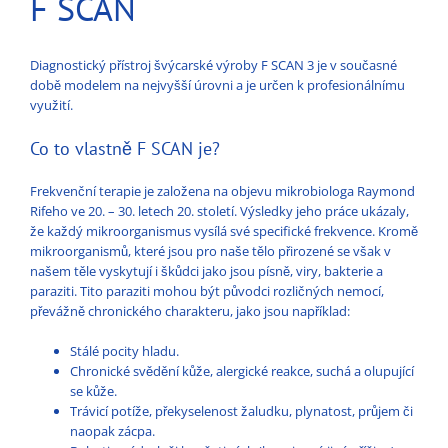
F SCAN
Diagnostický přístroj švýcarské výroby F SCAN 3 je v současné
době modelem na nejvyšší úrovni a je určen k profesionálnímu
využití.
Co to vlastně F SCAN je?
Frekvenční terapie je založena na objevu mikrobiologa Raymond
Rifeho ve 20. – 30. letech 20. století. Výsledky jeho práce ukázaly,
že každý mikroorganismus vysílá své specifické frekvence. Kromě
mikroorganismů, které jsou pro naše tělo přirozené se však v
našem těle vyskytují i škůdci jako jsou písně, viry, bakterie a
paraziti. Tito paraziti mohou být původci rozličných nemocí,
převážně chronického charakteru, jako jsou například:
Stálé pocity hladu.
Chronické svědění kůže, alergické reakce, suchá a olupující
se kůže.
Trávicí potíže, překyselenost žaludku, plynatost, průjem či
naopak zácpa.