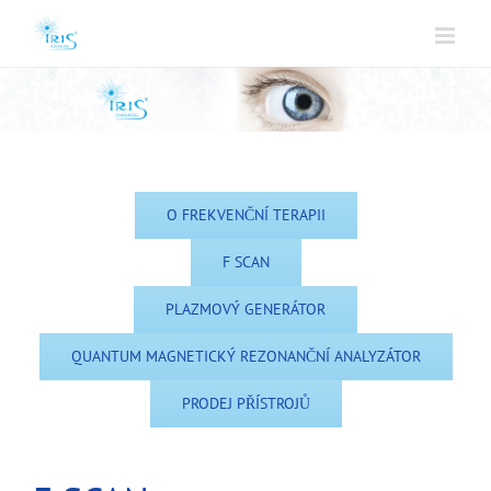
O FREKVENČNÍ TERAPII
F SCAN
PLAZMOVÝ GENERÁTOR
QUANTUM MAGNETICKÝ REZONANČNÍ ANALYZÁTOR
PRODEJ PŘÍSTROJŮ