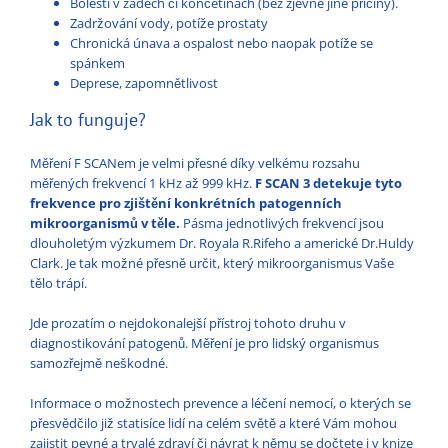
Bolesti v zádech či končetinách (bez zjevné jiné příčiny).
Zadržování vody, potíže prostaty
Chronická únava a ospalost nebo naopak potíže se
spánkem
Deprese, zapomnětlivost
Jak to funguje?
Měření F SCANem je velmi přesné díky velkému rozsahu
měřených frekvencí 1 kHz až 999 kHz.
F SCAN 3 detekuje tyto
frekvence pro zjištění konkrétních patogenních
mikroorganismů v těle.
Pásma jednotlivých frekvencí jsou
dlouholetým výzkumem Dr. Royala R.Rifeho a americké Dr.Huldy
Clark. Je tak možné přesně určit, který mikroorganismus Vaše
tělo trápí.
Jde prozatím o nejdokonalejší přístroj tohoto druhu v
diagnostikování patogenů. Měření je pro lidský organismus
samozřejmě neškodné.
Informace o možnostech prevence a léčení nemocí, o kterých se
přesvědčilo již statisíce lidí na celém světě a které Vám mohou
zajistit pevné a trvalé zdraví či návrat k němu se dočtete i v knize