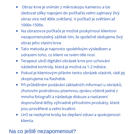
Obraz krve je snímán z mikroskopu kamerou a lze
sledovat (díky napojení do počítače) velmi zajímavý živý
obraz více než 400x zvětšený. V počítači je zvětšení až
1000x-1500x.
Na obrazovce počítače je možné poskytnout klientovi
nezapomenutelný zážitek tím, že společně sledujeme živý
obraz jeho vlastní krve.
Tato metoda je naprosto spolehlivým výsledkem a
odrazem toho, co klient ve svém těle nosí.
Terapeut uloží digitální obrázek krve pro uchování
následné kontroly, která je možná za 1-2 měsíce.
Pokud je klientovým přáním tento obrázek vlastnit, rádi jej
zkopírujeme na flashdisk.
Při průběžném podávání základních informací u obrázků,
zhotovím podrobnou písemnou zprávu včetně jedné z
mnoha fotografií a následuje diskuze a nastavení
doporučené léčby výhradně přírodními produkty, které
jsou prověřené a velmi kvalitní.
Určí se nezbytné kroky ke zlepšení zdraví a spokojenosti
klienta.
Na co ještě nezapomenout?