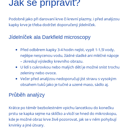
Jak se připravit?
Podobně jako při darovaní krve či krevní plazmy, i před analýzou
kapky krve je třeba dodržet doporučený jídelníček.
Jídelníček ala Darkfield microscopy
Před odběrem kapky 3-4 hodin nejíst, vypít 1-1,5l vody,
nejlépe nesycenou vodu, žádné sladké ani mléčné nápoje
– zkreslují výsledky krevního obrazu.
U lidí s cukrovkou nebo malých dětí je možné sníst trochu
zeleniny nebo ovoce.
Večer před analýzou nedoporučuji jíst stravu s vysokým
obsahem tuků jako je tučné a uzené maso, sádlo aj.
Průběh analýzy
Krátce po téměr bezbolestném vpichu lancetkou do konečku
prstu se kapka sejme na sklíčko a vloží se hned do mikroskopu,
kde je možné obraz krve živě pozorovat, jak se v něm pohybují
krvinky a jiné útvary.