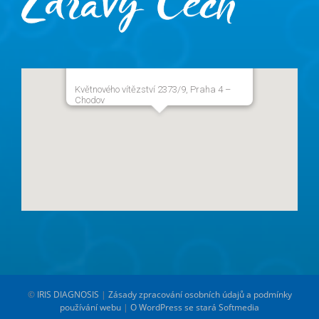
Květnového vítězství 2373/9, Praha 4 –
Chodov
©
IRIS DIAGNOSIS
|
Zásady zpracování osobních údajů a podmínky
používání webu
|
O WordPress se stará Softmedia