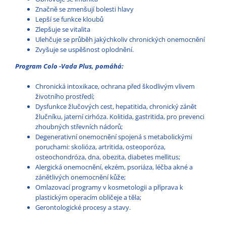
Značně se zmenšují bolesti hlavy
Lepší se funkce kloubů
Zlepšuje se vitalita
Ulehčuje se průběh jakýchkoliv chronických onemocnění
Zvyšuje se uspěšnost oplodnění.
Program Colo -Vada Plus, pomáhá:
Chronická intoxikace, ochrana před škodlivým vlivem
životního prostředí;
Dysfunkce žlučových cest, hepatitida, chronický zánět
žlučníku, jaterní cirhóza. Kolitida, gastritida, pro prevenci
zhoubných střevních nádorů;
Degenerativní onemocnění spojená s metabolickými
poruchami: skolióza, artritida, osteoporóza,
osteochondróza, dna, obezita, diabetes mellitus;
Alergická onemocnění, ekzém, psoriáza, léčba akné a
zánětlivých onemocnění kůže;
Omlazovací programy v kosmetologii a příprava k
plastickým operacím obličeje a těla;
Gerontologické procesy a stavy.