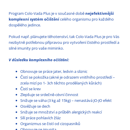
Program Colo-Vada Plus je v současné době
nejefektivnější
komplexní systém očištění
celého organismu pro každého
dospělého jedince.
Pokud např. plánujete těhotenství, tak Colo-Vada Plus je pro Vás
nezbytně potřebnou přípravou pro vytvoření čistého prostředí a
silné imunity pro vaše miminko.
V důsledku komplexního očištění:
Obnovuje se práce jater, ledvin a sliznic
Čistí se pokožka (akné je odrazem vnitřního prostředí –
zcela mizí po 1- 3ch těchto prodělaných kůrách)
Čistí se krev
Zlepšuje se srdečně-cévní činnost
Snižuje se váha (3 kg až 15kg) – nenastává JO-JO efekt
Osvěžuje se dech
Snižuje se množství a průběh alergických reakcí
Sílí práce pohlavích žláz
Organizmus se čistí od cizopasníků
Obnovuje se imunita